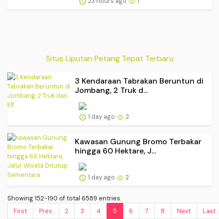
23 hours ago
1
Situs Liputan Petang Tepat Terbaru
3 Kendaraan Tabrakan Beruntun di
Jombang, 2 Truk d...
1 day ago
2
Kawasan Gunung Bromo Terbakar
hingga 60 Hektare, J...
1 day ago
2
Showing 152-190 of total 6589 entries.
First
Prev.
2
3
4
5
6
7
8
Next
Last