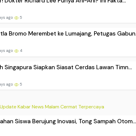
! Dokter Richard Lee Punya Ani-Ani? Ini Fakta...
ays ago
5
tla Bromo Merembet ke Lumajang, Petugas Gabun.
ays ago
4
ih Singapura Siapkan Siasat Cerdas Lawan Timn...
ays ago
5
Update Kabar News Malam Cermat Terpercaya
ahan Siswa Berujung Inovasi, Tong Sampah Otom..