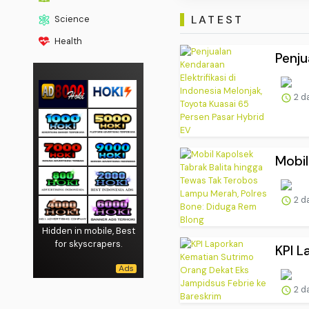
LATEST
Science
Health
Penju
2 d
Mobil
2 d
Hidden in mobile, Best
for skyscrapers.
KPI L
2 d