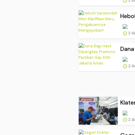
2 d
Heboh
2 d
Dana 
2 d
Klate
2 d