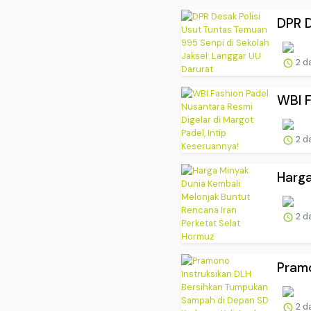
DPR D
2 d
WBI F
2 d
Harga
2 d
Pramo
2 d