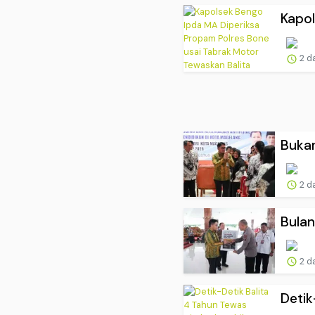
Kapol
2 d
Bukan
2 d
Bulan
2 d
Detik