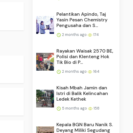
Pelantikan Apindo, Taj
Yasin Pesan Chemistry
Pengusaha dan S...
2 months ago
174
Rayakan Waisak 2570 BE,
Polisi dan Klenteng Hok
Tik Bio di P...
2 months ago
164
Kisah Mbah Jamin dan
Istri di Balik Kelincahan
Ledek Kethek
5 months ago
158
Kepala BGN Baru Nanik S.
Deyang Miliki Segudang