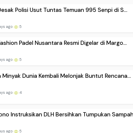
esak Polisi Usut Tuntas Temuan 995 Senpi di S...
ays ago
5
ashion Padel Nusantara Resmi Digelar di Margo...
ays ago
5
 Minyak Dunia Kembali Melonjak Buntut Rencana...
ays ago
4
no Instruksikan DLH Bersihkan Tumpukan Sampah.
ays ago
5