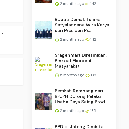
2 months ago
142
Bupati Demak Terima
Satyalancana Wira Karya
dari Presiden Pr...
..
2 months ago
142
Sragenmart Diresmikan,
Perkuat Ekonomi
Masyarakat
5 months ago
138
Pemkab Rembang dan
BPJPH Dorong Pelaku
Usaha Daya Saing Prod...
2 months ago
135
.
BPD di Jateng Diminta