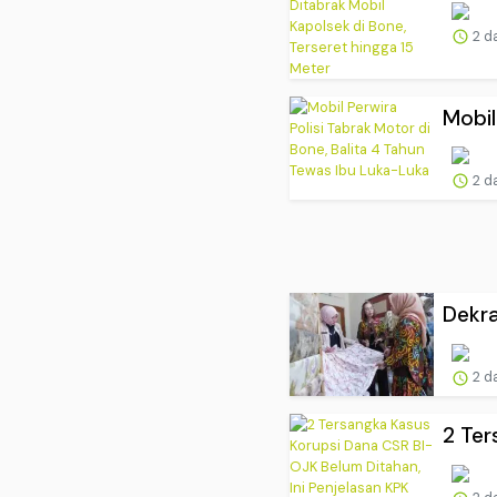
2 d
Mobil
2 d
Dekra
2 d
2 Ter