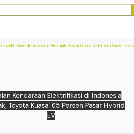
Kapolsek Tabrak Balita hingga Tewas Tak
bos Lampu Merah, Polres Bone: Diduga
Rem Blong