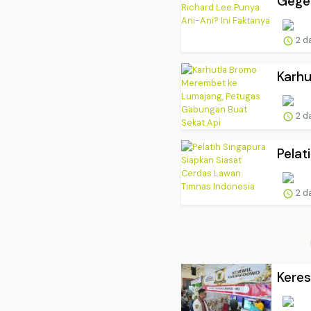
Geger
2 d
Karhu
2 d
Pelat
2 d
Keres