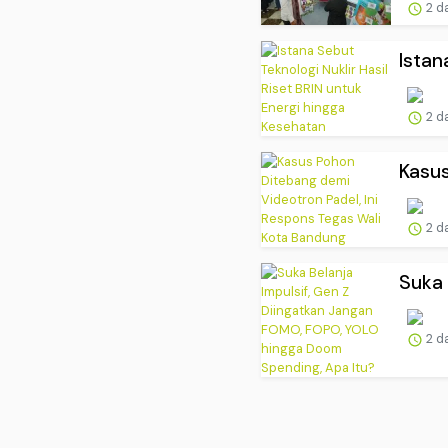
2 d
Istan
2 d
Kasus
2 d
Suka 
2 d