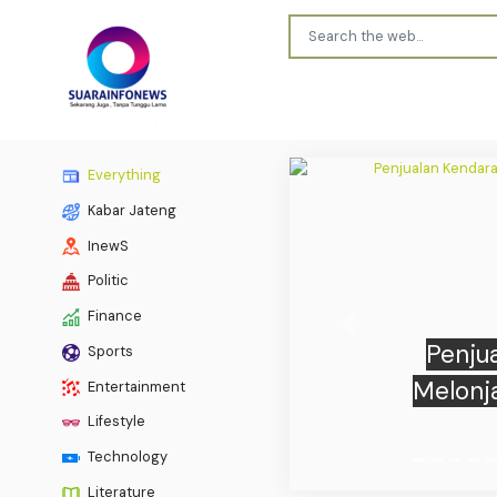
Everything
Kabar Jateng
InewS
Politic
Finance
Previous
Mobil 
Sports
Tero
Entertainment
Lifestyle
Technology
Literature