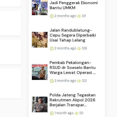
Jadi Penggerak Ekonomi
Bantu UMKM
2 months ago
131
Jalan Randublatung-
Cepu Segera Diperbaiki
Usai Tahap Lelang
2 months ago
126
Pemkab Pekalongan-
RSUD dr Soeselo Bantu
Warga Lewat Operasi ...
2 months ago
122
Polda Jateng Tegaskan
Rekrutmen Akpol 2026
Berjalan Transpar...
1 month ago
121