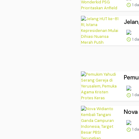
1 d
Jelan
1 d
Pemuk
1 d
Nova 
1 d