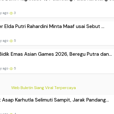
ay ago
3
r Elda Putri Rahardini Minta Maaf usai Sebut ...
ay ago
5
Bidik Emas Asian Games 2026, Beregu Putra dan...
ay ago
5
Web Buletin Siang Viral Terpercaya
 Asap Karhutla Selimuti Sampit, Jarak Pandang...