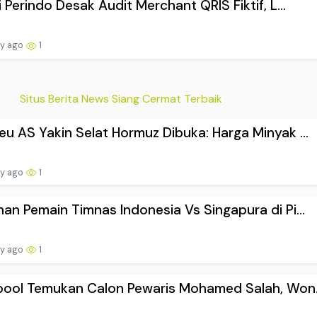
i Perindo Desak Audit Merchant QRIS Fiktif, L...
ay ago
1
Situs Berita News Siang Cermat Terbaik
u AS Yakin Selat Hormuz Dibuka: Harga Minyak ...
ay ago
1
an Pemain Timnas Indonesia Vs Singapura di Pi...
ay ago
1
pool Temukan Calon Pewaris Mohamed Salah, Won.