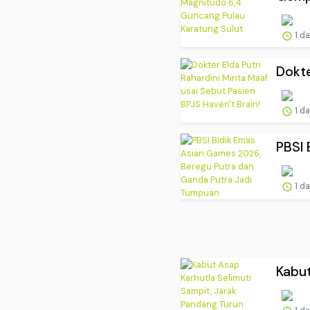
1 d
Dokte
1 d
PBSI 
1 d
Kabut