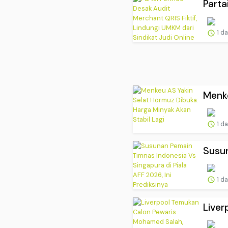
Parta
1 d
Menke
1 d
Susun
1 d
Liver