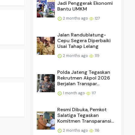
Jadi Penggerak Ekonomi
Bantu UMKM
.
2 months ago
127
Jalan Randublatung-
Cepu Segera Diperbaiki
Usai Tahap Lelang
2 months ago
119
Polda Jateng Tegaskan
Rekrutmen Akpol 2026
Berjalan Transpar...
1 month ago
117
Resmi Dibuka, Pemkot
Salatiga Tegaskan
Komitmen Transparansi...
2 months ago
116