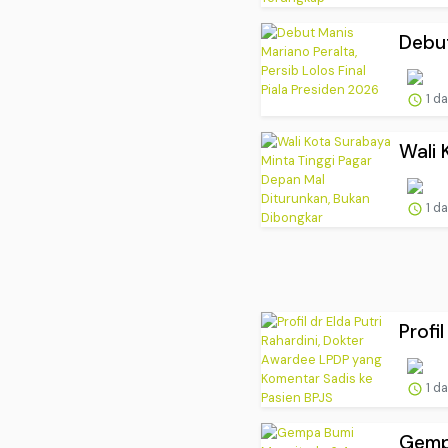
Debut
1 d
Wali 
1 d
Profi
1 d
Gempa