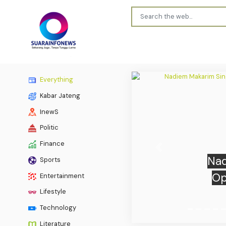
Everything
Kabar Jateng
InewS
Politic
Finance
Previous
Sports
Ekono
Entertainment
2026, 
Lifestyle
Technology
Literature