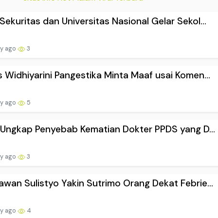
ekuritas dan Universitas Nasional Gelar Sekol...
ay ago
3
 Widhiyarini Pangestika Minta Maaf usai Komen...
ay ago
5
i Ungkap Penyebab Kematian Dokter PPDS yang D...
ay ago
3
wan Sulistyo Yakin Sutrimo Orang Dekat Febrie...
ay ago
4