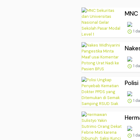
MNC S
1 d
Nakes
1 d
Polis
1 d
Herma
1 d