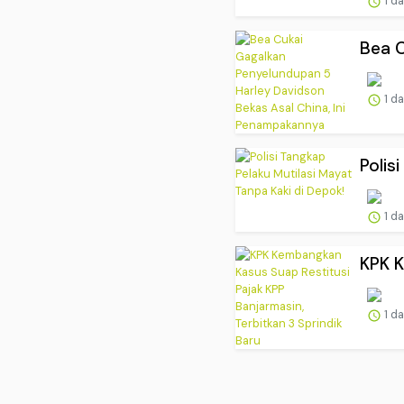
1 d
Bea C
1 d
Polis
1 d
KPK K
1 d