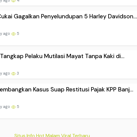
ay ago
4
ukai Gagalkan Penyelundupan 5 Harley Davidson..
ay ago
5
i Tangkap Pelaku Mutilasi Mayat Tanpa Kaki di...
ay ago
3
embangkan Kasus Suap Restitusi Pajak KPP Banj...
ay ago
5
Situs Info Hot Malam Viral Terbaru