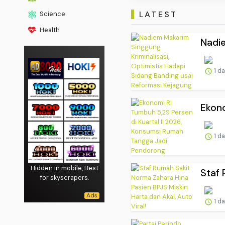
LATEST
Science
Health
Nadie
1 d
Ekono
1 d
Hidden in mobile, Best
Staf 
for skyscrapers.
1 d