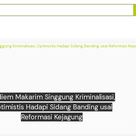
mi RI Tumbuh 5,29 Persen di Kuartal II
Konsumsi Rumah Tangga Jadi Pendorong