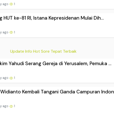
ay ago
1
g HUT ke-81 RI, Istana Kepresidenan Mulai Dih...
ay ago
1
Update Info Hot Sore Tepat Terbaik
im Yahudi Serang Gereja di Yerusalem, Pemuka ...
ay ago
1
Widianto Kembali Tangani Ganda Campuran Indon.
ay ago
1