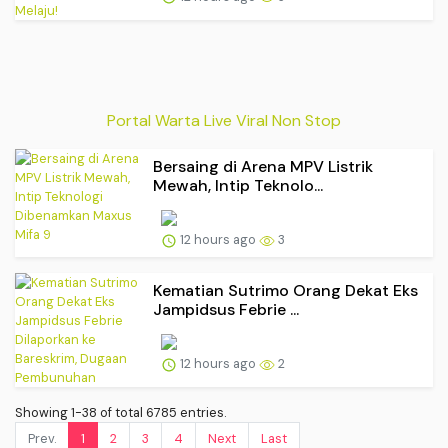
Portal Warta Live Viral Non Stop
Bersaing di Arena MPV Listrik
Mewah, Intip Teknolo...
12 hours ago
3
Kematian Sutrimo Orang Dekat Eks
Jampidsus Febrie ...
12 hours ago
2
Showing 1-38 of total 6785 entries.
Prev.
1
2
3
4
Next
Last