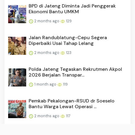
BPD di Jateng Diminta Jadi Penggerak
Ekonomi Bantu UMKM
2 months ago
129
Jalan Randublatung-Cepu Segera
Diperbaiki Usai Tahap Lelang
2 months ago
123
Polda Jateng Tegaskan Rekrutmen Akpol
2026 Berjalan Transpar...
1 month ago
119
Pemkab Pekalongan-RSUD dr Soeselo
Bantu Warga Lewat Operasi ...
2 months ago
117
Resmi Dibuka, Pemkot Salatiga Tegaskan