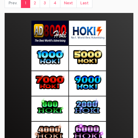
Prev.
1
2
3
4
Next
Last