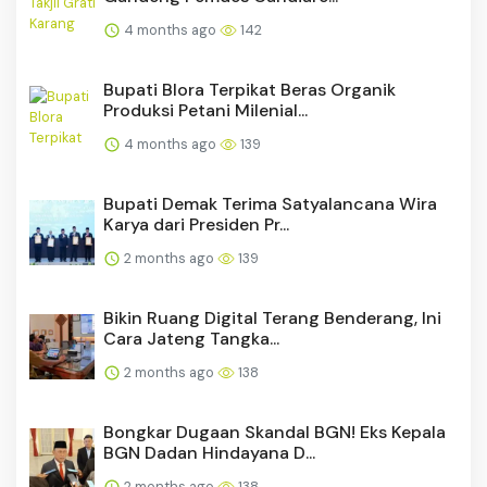
4 months ago
142
Bupati Blora Terpikat Beras Organik
Produksi Petani Milenial...
4 months ago
139
Bupati Demak Terima Satyalancana Wira
Karya dari Presiden Pr...
2 months ago
139
Bikin Ruang Digital Terang Benderang, Ini
Cara Jateng Tangka...
2 months ago
138
Bongkar Dugaan Skandal BGN! Eks Kepala
BGN Dadan Hindayana D...
2 months ago
138