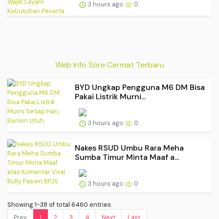
3 hours ago
0
Web Info Sore Cermat Terbaru
BYD Ungkap Pengguna M6 DM Bisa
Pakai Listrik Murni...
3 hours ago
0
Nakes RSUD Umbu Rara Meha
Sumba Timur Minta Maaf a...
3 hours ago
0
Showing 1-38 of total 6460 entries.
Prev.
1
2
3
4
Next
Last