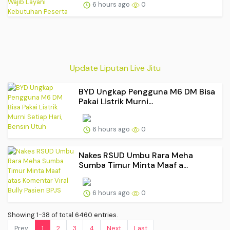
6 hours ago
0
Update Liputan Live Jitu
BYD Ungkap Pengguna M6 DM Bisa
Pakai Listrik Murni...
6 hours ago
0
Nakes RSUD Umbu Rara Meha
Sumba Timur Minta Maaf a...
6 hours ago
0
Showing 1-38 of total 6460 entries.
Prev.
1
2
3
4
Next
Last