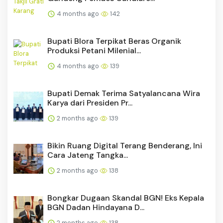
4 months ago
142
Bupati Blora Terpikat Beras Organik
Produksi Petani Milenial...
4 months ago
139
Bupati Demak Terima Satyalancana Wira
Karya dari Presiden Pr...
2 months ago
139
Bikin Ruang Digital Terang Benderang, Ini
Cara Jateng Tangka...
2 months ago
138
Bongkar Dugaan Skandal BGN! Eks Kepala
BGN Dadan Hindayana D...
2 months ago
138