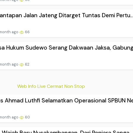
ntapan Jalan Jateng Ditarget Tuntas Demi Pertu..
 month ago
66
sa Hukum Sudewo Serang Dakwaan Jaksa, Gabungk
 month ago
62
Web Info Live Cermat Non Stop
s Ahmad Luthfi Selamatkan Operasional SPBUN Ne.
 month ago
60
p Wajah Baru Nusakambangan, Dari Penjara Sanga...