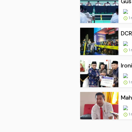
Gus 
1
DCR 
1
Iron
1
Mah
1