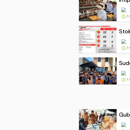
1
Stok
1
Sude
1
Gube