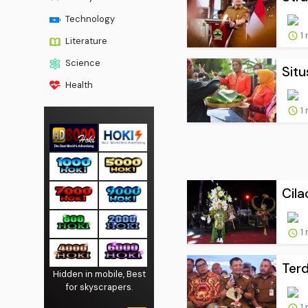
Technology
1
Literature
Science
Situ
Health
1
Cila
1
Ter
Hidden in mobile, Best
for skyscrapers.
1