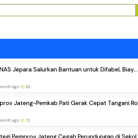
AS Jepara Salurkan Bantuan untuk Difabel, Biay...
 month ago
62
prov Jateng-Pemkab Pati Gerak Cepat Tangani Rob
 month ago
72
tegi Pemprov Jateng Cegah Perundungan di Sekol..