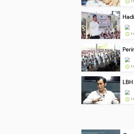
1
Hadi
1
Peri
1
LBH 
1