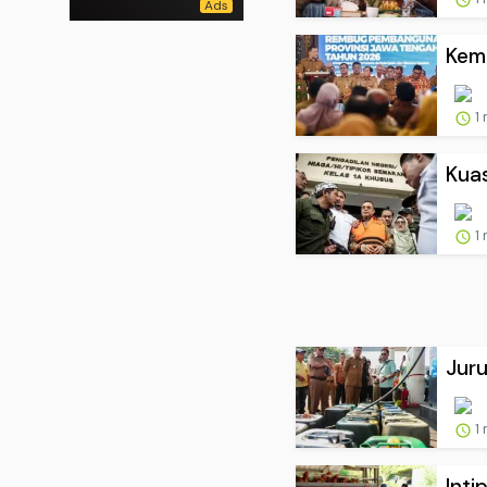
Kema
1
Kua
1
Juru
1
Inti