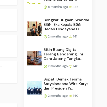
5 months ago
145
Bongkar Dugaan Skandal
BGN! Eks Kepala BGN
Dadan Hindayana D...
2 months ago
141
Bikin Ruang Digital
Terang Benderang, Ini
Cara Jateng Tangka...
.
2 months ago
140
Bupati Demak Terima
Satyalancana Wira Karya
dari Presiden Pr...
2 months ago
140