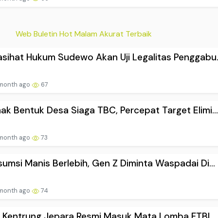
Web Buletin Hot Malam Akurat Terbaik
sihat Hukum Sudewo Akan Uji Legalitas Penggabu..
 month ago
67
k Bentuk Desa Siaga TBC, Percepat Target Elimi...
 month ago
73
umsi Manis Berlebih, Gen Z Diminta Waspadai Di...
 month ago
74
i Kentrung Jepara Resmi Masuk Mata Lomba FTBI