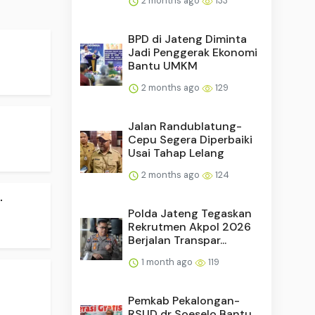
2 months ago
133
BPD di Jateng Diminta
Jadi Penggerak Ekonomi
Bantu UMKM
2 months ago
129
.
Jalan Randublatung-
Cepu Segera Diperbaiki
Usai Tahap Lelang
2 months ago
124
.
Polda Jateng Tegaskan
Rekrutmen Akpol 2026
Berjalan Transpar...
1 month ago
119
Pemkab Pekalongan-
RSUD dr Soeselo Bantu