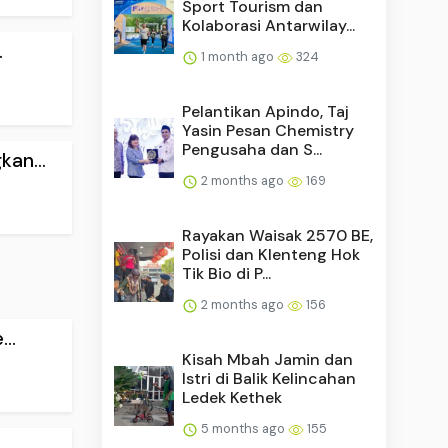
Sport Tourism dan
Kolaborasi Antarwilay...
.
1 month ago
324
Pelantikan Apindo, Taj
Yasin Pesan Chemistry
Pengusaha dan S...
an...
2 months ago
169
Rayakan Waisak 2570 BE,
Polisi dan Klenteng Hok
Tik Bio di P...
2 months ago
156
..
Kisah Mbah Jamin dan
Istri di Balik Kelincahan
Ledek Kethek
5 months ago
155