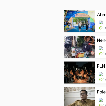
Ahma
1
Nene
1
PLN 
1
Pole
1