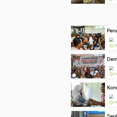
Pena
1
Dema
1
Kons
1
Sen