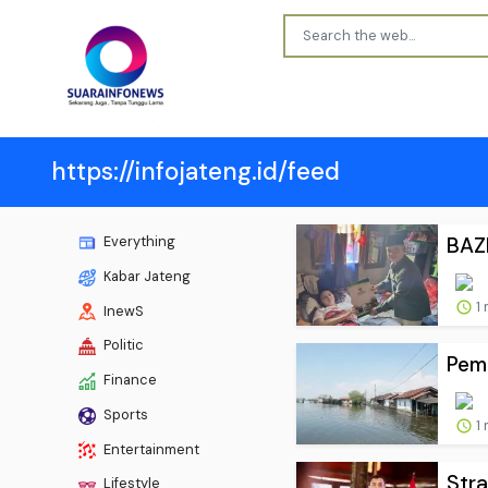
https://infojateng.id/feed
BAZN
Everything
Kabar Jateng
1
InewS
Politic
Pem
Finance
Sports
1
Entertainment
Stra
Lifestyle