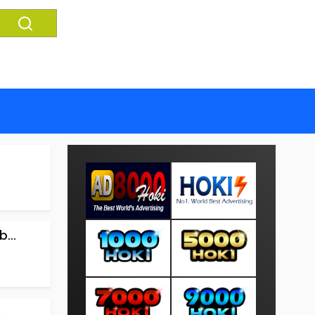
...
.