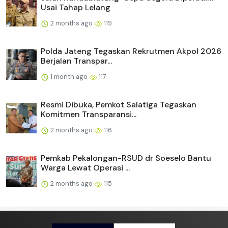
Usai Tahap Lelang
2 months ago
119
Polda Jateng Tegaskan Rekrutmen Akpol 2026
Berjalan Transpar...
1 month ago
117
Resmi Dibuka, Pemkot Salatiga Tegaskan
Komitmen Transparansi...
2 months ago
116
Pemkab Pekalongan-RSUD dr Soeselo Bantu
Warga Lewat Operasi ...
2 months ago
115