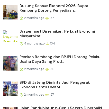
Dukung Sensus Ekonomi 2026, Bupati
Rembang Dorong Penyediaan...
2 months ago
137
Sragenmart Diresmikan, Perkuat Ekonomi
Masyarakat
4 months ago
134
Pemkab Rembang dan BPJPH Dorong Pelaku
Usaha Daya Saing Prod...
2 months ago
130
BPD di Jateng Diminta Jadi Penggerak
Ekonomi Bantu UMKM
2 months ago
127
Jalan Randublatung-Cepu Segera Diperbaiki