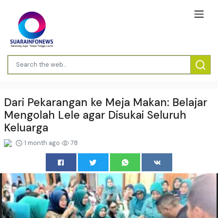
Dari Pekarangan ke Meja Makan: Belajar
Mengolah Lele agar Disukai Seluruh
Keluarga
1 month ago
78