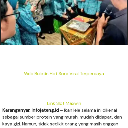
Web Buletin Hot Sore Viral Terpercaya
Link Slot Maxwin
Karanganyar, Infojateng.id –
Ikan lele selama ini dikenal
sebagai sumber protein yang murah, mudah didapat, dan
kaya gizi. Namun, tidak sedikit orang yang masih enggan