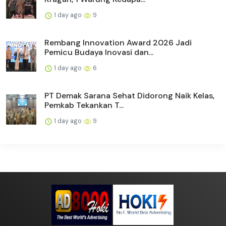
1 day ago
9
Rembang Innovation Award 2026 Jadi
Pemicu Budaya Inovasi dan...
1 day ago
6
PT Demak Sarana Sehat Didorong Naik Kelas,
Pemkab Tekankan T...
1 day ago
9