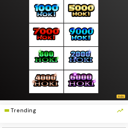
Trending