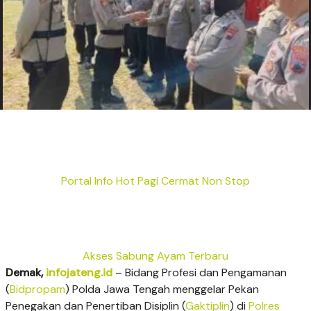
Portal Info Hot Pagi Cermat Non Stop
Akses Sabung Ayam Terbaru
Demak,
infojateng.id
– Bidang Profesi dan Pengamanan
(
Bidpropam
) Polda Jawa Tengah menggelar Pekan
Penegakan dan Penertiban Disiplin (
Gaktiplin
) di
Polres