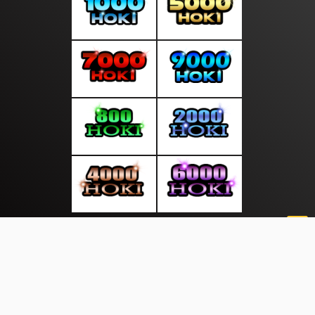
About Us
·
Contact Us
·
Terms & Conditions
·
© suarainfonews.com 2026. All rights are reserved