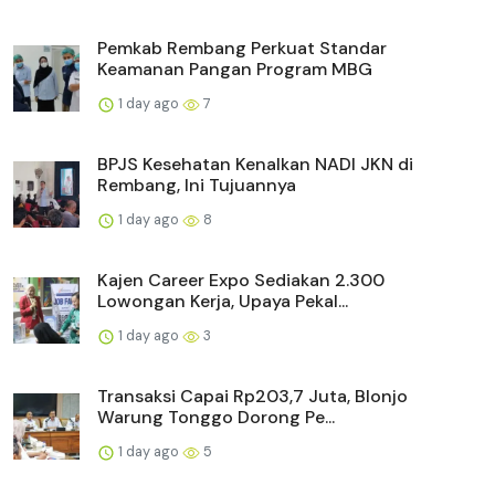
Pemkab Rembang Perkuat Standar
Keamanan Pangan Program MBG
1 day ago
7
BPJS Kesehatan Kenalkan NADI JKN di
Rembang, Ini Tujuannya
1 day ago
8
Kajen Career Expo Sediakan 2.300
Lowongan Kerja, Upaya Pekal...
1 day ago
3
Transaksi Capai Rp203,7 Juta, Blonjo
Warung Tonggo Dorong Pe...
1 day ago
5