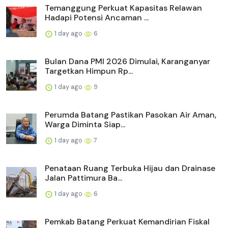
Temanggung Perkuat Kapasitas Relawan
Hadapi Potensi Ancaman ...
1 day ago
6
Bulan Dana PMI 2026 Dimulai, Karanganyar
Targetkan Himpun Rp...
1 day ago
9
Perumda Batang Pastikan Pasokan Air Aman,
Warga Diminta Siap...
1 day ago
7
Penataan Ruang Terbuka Hijau dan Drainase
Jalan Pattimura Ba...
1 day ago
6
Pemkab Batang Perkuat Kemandirian Fiskal