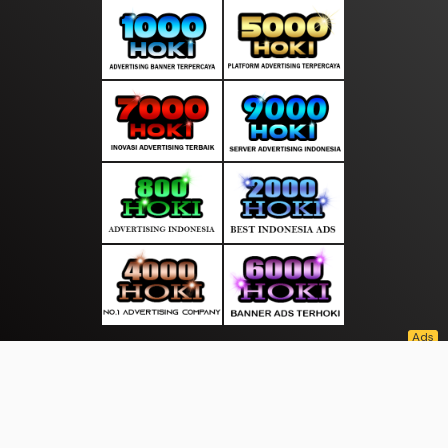
About Us
·
Contact Us
·
Terms & Conditions
·
© suarainfonews.com 2026. All rights are reserved