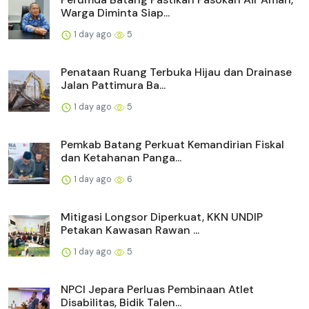
Warga Diminta Siap...
1 day ago
5
Penataan Ruang Terbuka Hijau dan Drainase
Jalan Pattimura Ba...
1 day ago
5
Pemkab Batang Perkuat Kemandirian Fiskal
dan Ketahanan Panga...
1 day ago
6
Mitigasi Longsor Diperkuat, KKN UNDIP
Petakan Kawasan Rawan ...
1 day ago
5
NPCI Jepara Perluas Pembinaan Atlet
Disabilitas, Bidik Talen...