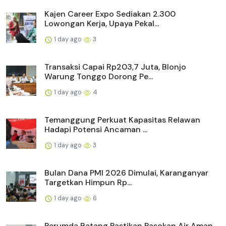
Kajen Career Expo Sediakan 2.300
Lowongan Kerja, Upaya Pekal...
1 day ago
3
Transaksi Capai Rp203,7 Juta, Blonjo
Warung Tonggo Dorong Pe...
1 day ago
4
Temanggung Perkuat Kapasitas Relawan
Hadapi Potensi Ancaman ...
1 day ago
3
Bulan Dana PMI 2026 Dimulai, Karanganyar
Targetkan Himpun Rp...
1 day ago
6
Perumda Batang Pastikan Pasokan Air Aman,