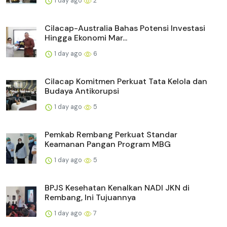
1 day ago
2
Cilacap-Australia Bahas Potensi Investasi
Hingga Ekonomi Mar...
1 day ago
6
Cilacap Komitmen Perkuat Tata Kelola dan
Budaya Antikorupsi
1 day ago
5
Pemkab Rembang Perkuat Standar
Keamanan Pangan Program MBG
1 day ago
5
BPJS Kesehatan Kenalkan NADI JKN di
Rembang, Ini Tujuannya
1 day ago
7