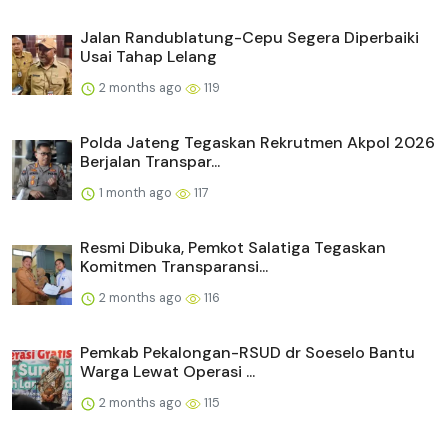
Jalan Randublatung-Cepu Segera Diperbaiki
Usai Tahap Lelang
2 months ago
119
Polda Jateng Tegaskan Rekrutmen Akpol 2026
Berjalan Transpar...
1 month ago
117
Resmi Dibuka, Pemkot Salatiga Tegaskan
Komitmen Transparansi...
2 months ago
116
Pemkab Pekalongan-RSUD dr Soeselo Bantu
Warga Lewat Operasi ...
2 months ago
115