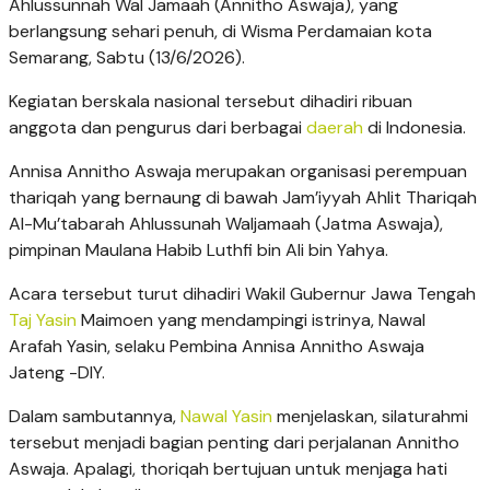
Ahlussunnah Wal Jamaah (Annitho Aswaja), yang
berlangsung sehari penuh, di Wisma Perdamaian kota
Semarang, Sabtu (13/6/2026).
Kegiatan berskala nasional tersebut dihadiri ribuan
anggota dan pengurus dari berbagai
daerah
di Indonesia.
Annisa Annitho Aswaja merupakan organisasi perempuan
thariqah yang bernaung di bawah Jam’iyyah Ahlit Thariqah
Al-Mu’tabarah Ahlussunah Waljamaah (Jatma Aswaja),
pimpinan Maulana Habib Luthfi bin Ali bin Yahya.
Acara tersebut turut dihadiri Wakil Gubernur Jawa Tengah
Taj Yasin
Maimoen
yang mendampingi istrinya, Nawal
Arafah Yasin, selaku Pembina Annisa Annitho Aswaja
Jateng -DIY.
Dalam sambutannya,
Nawal Yasin
menjelaskan, silaturahmi
tersebut menjadi bagian penting dari perjalanan Annitho
Aswaja. Apalagi, thoriqah bertujuan untuk menjaga hati