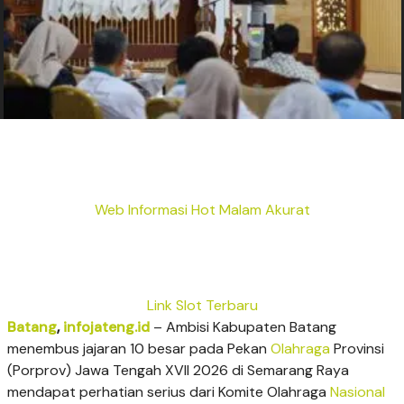
Web Informasi Hot Malam Akurat
Link Slot Terbaru
Batang
,
infojateng.id
– Ambisi Kabupaten Batang
menembus jajaran 10 besar pada Pekan
Olahraga
Provinsi
(Porprov) Jawa Tengah XVII 2026 di Semarang Raya
mendapat perhatian serius dari Komite Olahraga
Nasional