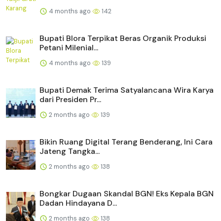
4 months ago
142
Bupati Blora Terpikat Beras Organik Produksi
Petani Milenial...
4 months ago
139
Bupati Demak Terima Satyalancana Wira Karya
dari Presiden Pr...
2 months ago
139
Bikin Ruang Digital Terang Benderang, Ini Cara
Jateng Tangka...
2 months ago
138
Bongkar Dugaan Skandal BGN! Eks Kepala BGN
Dadan Hindayana D...
2 months ago
138