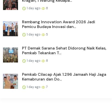
Kragan, 1 Warung Kedapa...
1 day ago
8
Rembang Innovation Award 2026 Jadi
Pemicu Budaya Inovasi dan...
1 day ago
5
PT Demak Sarana Sehat Didorong Naik Kelas,
Pemkab Tekankan T...
1 day ago
8
Pemkab Cilacap Ajak 1.296 Jamaah Haji Jaga
Kemabruran dan Do...
1 day ago
7