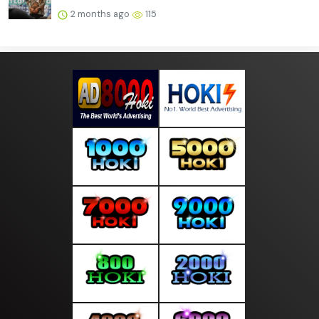
2 months ago
115