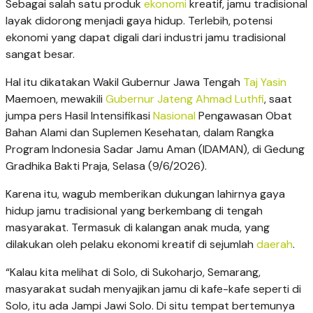
Sebagai salah satu produk
ekonomi
kreatif, jamu tradisional
layak didorong menjadi gaya hidup. Terlebih, potensi
ekonomi yang dapat digali dari industri jamu tradisional
sangat besar.
Hal itu dikatakan Wakil Gubernur Jawa Tengah
Taj Yasin
Maemoen, mewakili
Gubernur Jateng
Ahmad Luthfi
, saat
jumpa pers Hasil Intensifikasi
Nasional
Pengawasan Obat
Bahan Alami dan Suplemen Kesehatan, dalam Rangka
Program Indonesia Sadar Jamu Aman (IDAMAN), di Gedung
Gradhika Bakti Praja, Selasa (9/6/2026).
Karena itu, wagub memberikan dukungan lahirnya gaya
hidup jamu tradisional yang berkembang di tengah
masyarakat. Termasuk di kalangan anak muda, yang
dilakukan oleh pelaku ekonomi kreatif di sejumlah
daerah
.
“Kalau kita melihat di Solo, di Sukoharjo, Semarang,
masyarakat sudah menyajikan jamu di kafe-kafe seperti di
Solo, itu ada Jampi Jawi Solo. Di situ tempat bertemunya