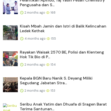
Pelantikan Apindo, Taj Yasin Pesan Chemistry
Pengusaha dan S...
2 months ago
168
Kisah Mbah Jamin dan Istri di Balik Kelincahan
Ledek Kethek
4 months ago
155
Rayakan Waisak 2570 BE, Polisi dan Klenteng
Hok Tik Bio di P...
2 months ago
154
Kepala BGN Baru Nanik S. Deyang Miliki
Segudang Jabatan Stra...
2 months ago
153
Seribu Anak Yatim dan Dhuafa di Sragen Barat
Terima Santunan...