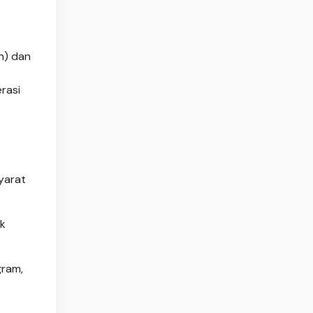
n) dan
rasi
yarat
uk
gram,