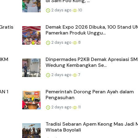
di Sam Poo Kong, ...
2 days ago
10
Gratis
Demak Expo 2026 Dibuka, 100 Stand 
Pamerkan Produk Unggu...
2 days ago
8
UMKM
Dinpermades P2KB Demak Apresiasi SM
Wedung Kembangkan Se...
2 days ago
7
AN 1
Pemerintah Dorong Peran Ayah dalam
Pengasuhan
2 days ago
11
Tradisi Sebaran Apem Keong Mas Jadi
Wisata Boyolali