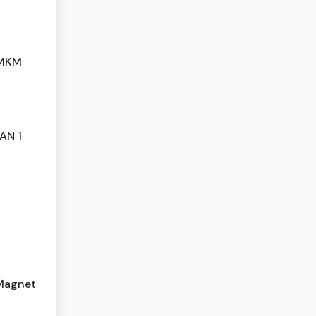
UMKM
AN 1
 Magnet