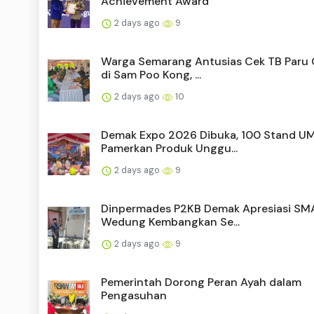
Achievement Award
2 days ago
9
Warga Semarang Antusias Cek TB Paru 
di Sam Poo Kong, ...
2 days ago
10
Demak Expo 2026 Dibuka, 100 Stand 
Pamerkan Produk Unggu...
2 days ago
9
Dinpermades P2KB Demak Apresiasi SM
Wedung Kembangkan Se...
2 days ago
9
Pemerintah Dorong Peran Ayah dalam
Pengasuhan