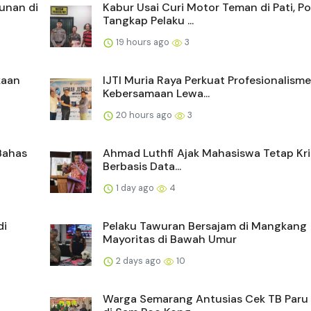
unan di
Kabur Usai Curi Motor Teman di Pati, Poi
Tangkap Pelaku ...
19 hours ago
3
kaan
IJTI Muria Raya Perkuat Profesionalism
Kebersamaan Lewa...
20 hours ago
3
Bahas
Ahmad Luthfi Ajak Mahasiswa Tetap Krit
Berbasis Data...
1 day ago
4
di
Pelaku Tawuran Bersajam di Mangkang
Mayoritas di Bawah Umur
2 days ago
10
Warga Semarang Antusias Cek TB Paru 