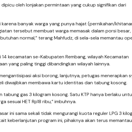
i dipicu oleh lonjakan permintaan yang cukup signifikan dari
ni karena banyak warga yang punya hajat (pernikahan/khitana
egiatan tersebut membuat warga memasak dalam porsi besar,
ebutuhan normal,” terang Mahfudz, di sela-sela memantau ope
 di 14 kecamatan se-Kabupaten Rembang, wilayah Kecamatan
n yang paling tinggi dibandingkan wilayah lainnya.
engantisipasi aksi borong, lanjutnya, petugas menerapkan s
eli diwajibkan membawa kartu identitas dan tabung kosong.
tabung gas 3 kilogram kosong. Satu KTP hanya berlaku unt
rga sesuai HET Rp18 ribu,” imbuhnya.
ar ini sama sekali tidak mengurangi kuota reguler LPG 3 kilo
ait keberlanjutan program ini, pihaknya akan terus memantau