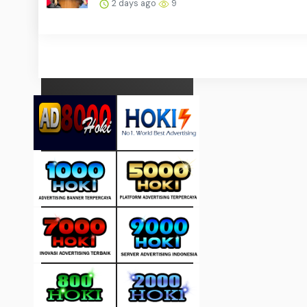
2 days ago
9