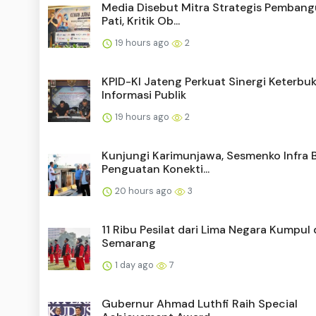
Media Disebut Mitra Strategis Pembang
Pati, Kritik Ob...
19 hours ago
2
KPID-KI Jateng Perkuat Sinergi Keterbu
Informasi Publik
19 hours ago
2
Kunjungi Karimunjawa, Sesmenko Infra 
Penguatan Konekti...
20 hours ago
3
11 Ribu Pesilat dari Lima Negara Kumpul 
Semarang
1 day ago
7
Gubernur Ahmad Luthfi Raih Special