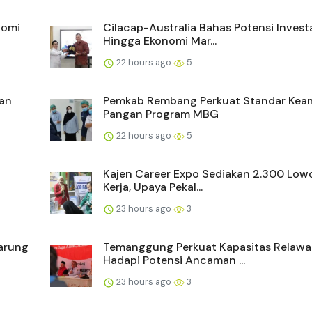
nomi
Cilacap-Australia Bahas Potensi Invest
Hingga Ekonomi Mar...
22 hours ago
5
dan
Pemkab Rembang Perkuat Standar Ke
Pangan Program MBG
22 hours ago
5
Kajen Career Expo Sediakan 2.300 Lo
Kerja, Upaya Pekal...
23 hours ago
3
Warung
Temanggung Perkuat Kapasitas Relaw
Hadapi Potensi Ancaman ...
23 hours ago
3