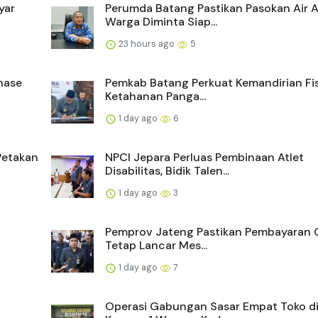
yar
Perumda Batang Pastikan Pasokan Air 
Warga Diminta Siap...
23 hours ago
5
nase
Pemkab Batang Perkuat Kemandirian Fi
Ketahanan Panga...
1 day ago
6
Petakan
NPCI Jepara Perluas Pembinaan Atlet
Disabilitas, Bidik Talen...
1 day ago
3
Pemprov Jateng Pastikan Pembayaran 
Tetap Lancar Mes...
1 day ago
7
Operasi Gabungan Sasar Empat Toko d