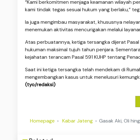
“Kami berkomitmen menjaga keamanan wilayah pera
kami tindak tegas sesuai hukum yang berlaku,” te
Ia juga mengimbau masyarakat, khususnya nelayan
menemukan aktivitas mencurigakan melalui layanan 
Atas perbuatannya, ketiga tersangka dijerat Pa
hukuman maksimal tujuh tahun penjara. Sementara
kejahatan terancam Pasal 591 KUHP tentang Pen
Saat ini ketiga tersangka telah mendekam di Ruma
mengembangkan kasus untuk menelusuri kemungkina
(tyo/redaksi)
Homepage
Kabar Jateng
Gasak Aki, Oli hin