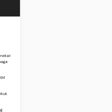
 nekat
maga
 KM
ekuk
ng