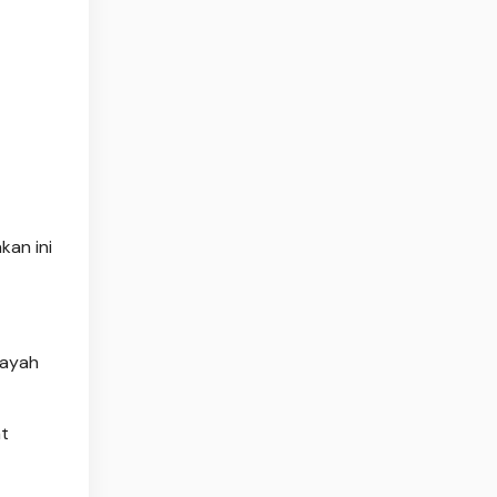
kan ini
layah
t