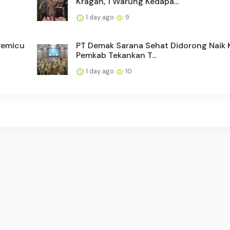
Kragan, 1 Warung Kedapa...
1 day ago
9
Pemicu
PT Demak Sarana Sehat Didorong Naik K
Pemkab Tekankan T...
1 day ago
10