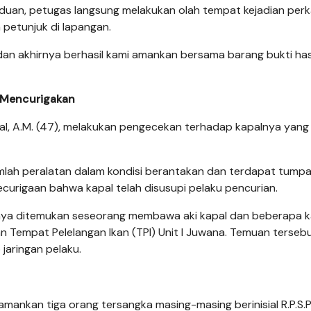
duan, petugas langsung melakukan olah tempat kejadian perk
 petunjuk di lapangan.
dan akhirnya berhasil kami amankan bersama barang bukti has
a Mencurigakan
apal, A.M. (47), melakukan pengecekan terhadap kapalnya yan
umlah peralatan dalam kondisi berantakan dan terdapat tump
ecurigaan bahwa kapal telah disusupi pelaku pencurian.
rinya ditemukan seseorang membawa aki kapal dan beberapa 
n Tempat Pelelangan Ikan (TPI) Unit I Juwana. Temuan terseb
jaringan pelaku.
amankan tiga orang tersangka masing-masing berinisial R.P.S.P