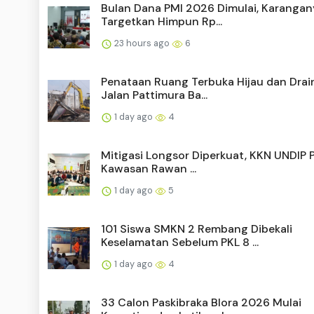
Bulan Dana PMI 2026 Dimulai, Karangan
Targetkan Himpun Rp...
23 hours ago
6
Penataan Ruang Terbuka Hijau dan Drai
Jalan Pattimura Ba...
1 day ago
4
Mitigasi Longsor Diperkuat, KKN UNDIP 
Kawasan Rawan ...
1 day ago
5
101 Siswa SMKN 2 Rembang Dibekali
Keselamatan Sebelum PKL 8 ...
1 day ago
4
33 Calon Paskibraka Blora 2026 Mulai