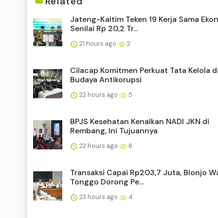
Related
Jateng-Kaltim Teken 19 Kerja Sama Eko
Senilai Rp 20,2 Tr...
21 hours ago
2
Cilacap Komitmen Perkuat Tata Kelola 
Budaya Antikorupsi
22 hours ago
5
BPJS Kesehatan Kenalkan NADI JKN di
Rembang, Ini Tujuannya
22 hours ago
6
Transaksi Capai Rp203,7 Juta, Blonjo 
Tonggo Dorong Pe...
23 hours ago
4