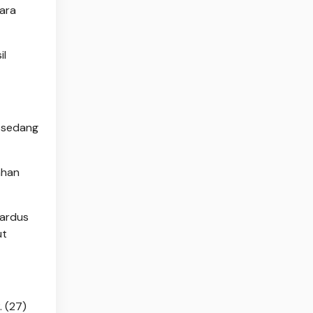
ara
il
g sedang
ahan
kardus
ut
. (27)