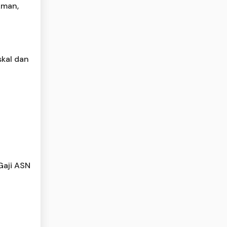
Aman,
skal dan
Gaji ASN
i