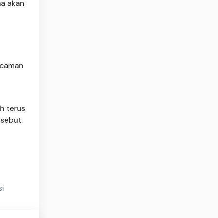
na akan
ancaman
h terus
rsebut.
si