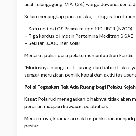
asal Tulungagung, M.A. (34) warga Juwana, serta 
Selain menangkap para pelaku, petugas turut meny
– Satu unit aki GS Premium tipe 190 H52R (N200)
– Tiga kardus oli mesin Pertamina Meditran S SAE 4
– Sekitar 3.000 liter solar
Menurut polisi, para pelaku memanfaatkan kondisi
“Modusnya mengambil barang dan bahan bakar yang
sangat merugikan pemilik kapal dan aktivitas usaha
Polisi Tegaskan Tak Ada Ruang bagi Pelaku Keja
Kasat Polairud menegaskan pihaknya tidak akan me
perairan maupun kawasan pelabuhan.
Menurutnya, keamanan sektor perikanan menjadi 
pesisir.