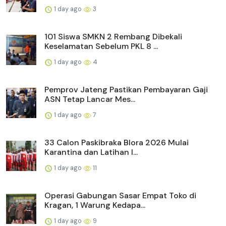
1 day ago
3
101 Siswa SMKN 2 Rembang Dibekali
Keselamatan Sebelum PKL 8 ...
1 day ago
4
Pemprov Jateng Pastikan Pembayaran Gaji
ASN Tetap Lancar Mes...
1 day ago
7
33 Calon Paskibraka Blora 2026 Mulai
Karantina dan Latihan I...
1 day ago
11
Operasi Gabungan Sasar Empat Toko di
Kragan, 1 Warung Kedapa...
1 day ago
9