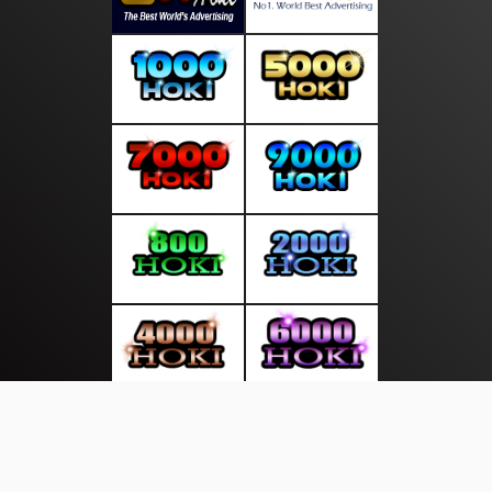
About Us
·
Contact Us
·
Terms & Conditions
·