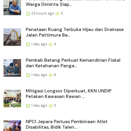
Warga Diminta Siap...
23 hours ago
5
Penataan Ruang Terbuka Hijau dan Drainase
Jalan Pattimura Ba...
1 day ago
4
Pemkab Batang Perkuat Kemandirian Fiskal
dan Ketahanan Panga...
1 day ago
6
Mitigasi Longsor Diperkuat, KKN UNDIP
Petakan Kawasan Rawan ...
1 day ago
5
NPCI Jepara Perluas Pembinaan Atlet
Disabilitas, Bidik Talen...