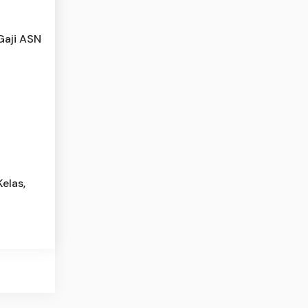
Gaji ASN
i
elas,