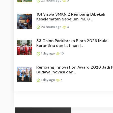
20 hours ago
3
101 Siswa SMKN 2 Rembang Dibekali
Keselamatan Sebelum PKL 8 ...
20 hours ago
3
33 Calon Paskibraka Blora 2026 Mulai
Karantina dan Latihan I...
1 day ago
10
Rembang Innovation Award 2026 Jadi 
Budaya Inovasi dan...
1 day ago
6