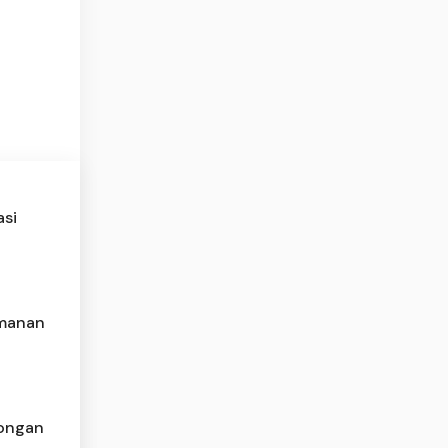
asi
amanan
wongan