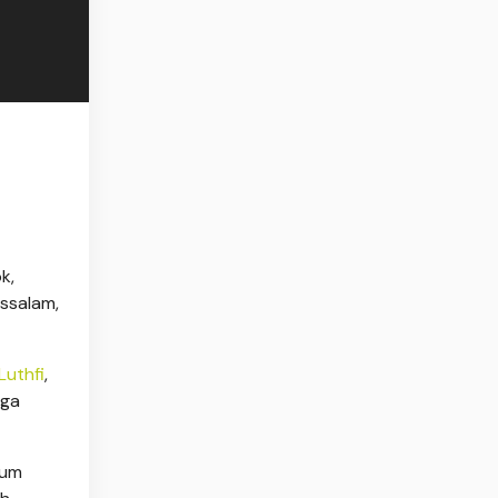
k,
ussalam,
uthfi
,
gga
lum