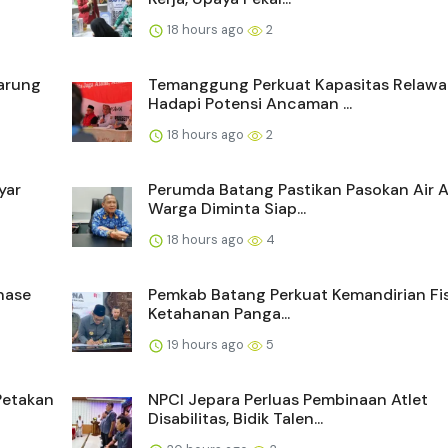
18 hours ago
2
Warung
Temanggung Perkuat Kapasitas Relaw
Hadapi Potensi Ancaman ...
18 hours ago
2
yar
Perumda Batang Pastikan Pasokan Air 
Warga Diminta Siap...
18 hours ago
4
nase
Pemkab Batang Perkuat Kemandirian Fi
Ketahanan Panga...
19 hours ago
5
Petakan
NPCI Jepara Perluas Pembinaan Atlet
Disabilitas, Bidik Talen...