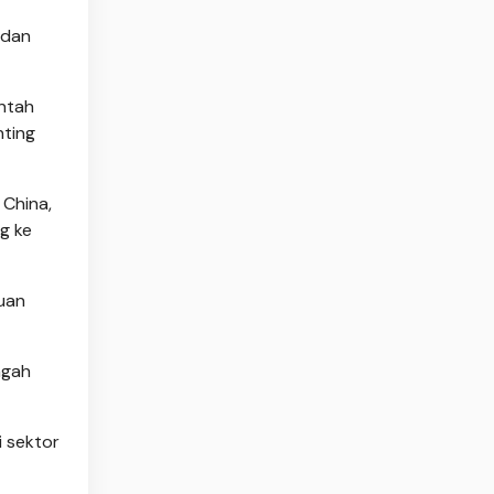
 dan
ntah
nting
 China,
g ke
auan
ngah
i sektor