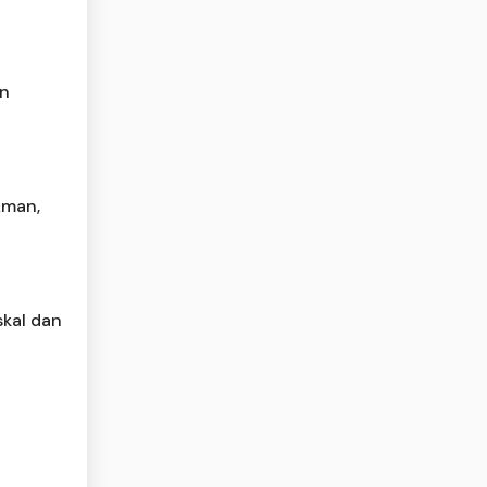
an
Aman,
skal dan