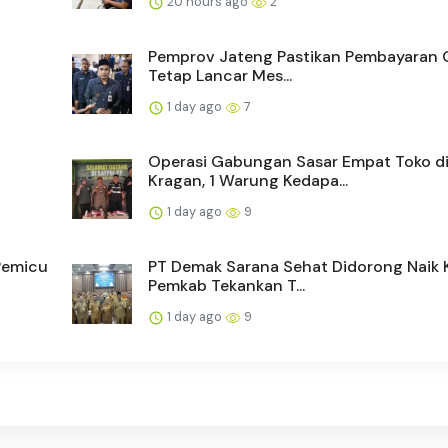
20 hours ago
2
Pemprov Jateng Pastikan Pembayaran 
Tetap Lancar Mes...
1 day ago
7
Operasi Gabungan Sasar Empat Toko d
Kragan, 1 Warung Kedapa...
1 day ago
9
Pemicu
PT Demak Sarana Sehat Didorong Naik K
Pemkab Tekankan T...
1 day ago
9