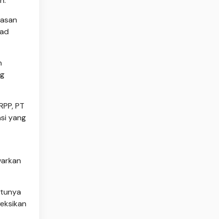
h.
wasan
mad
n
ng
RPP, PT
si yang
warkan
atunya
eksikan