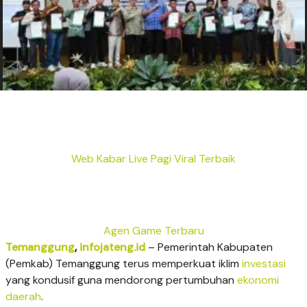
Web Kabar Live Pagi Viral Terbaik
Agen Game Terbaru
Temanggung
,
infojateng.id
– Pemerintah Kabupaten
(Pemkab) Temanggung terus memperkuat iklim
investasi
yang kondusif guna mendorong pertumbuhan
ekonomi
daerah
.