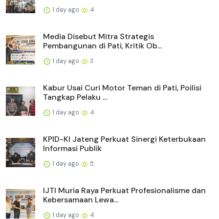
1 day ago
4
Media Disebut Mitra Strategis
Pembangunan di Pati, Kritik Ob...
1 day ago
3
Kabur Usai Curi Motor Teman di Pati, Poilisi
Tangkap Pelaku ...
1 day ago
4
KPID-KI Jateng Perkuat Sinergi Keterbukaan
Informasi Publik
1 day ago
5
IJTI Muria Raya Perkuat Profesionalisme dan
Kebersamaan Lewa...
1 day ago
4