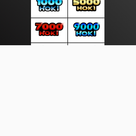
About Us
·
Contact Us
·
Terms & Conditions
·
© suarainfonews.com 2026. All rights are reserved