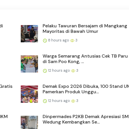
di
Pelaku Tawuran Bersajam di Mangkang
Mayoritas di Bawah Umur
8 hours ago
3
Warga Semarang Antusias Cek TB Paru 
di Sam Poo Kong, ...
12 hours ago
3
Gratis
Demak Expo 2026 Dibuka, 100 Stand 
Pamerkan Produk Unggu...
12 hours ago
3
UMKM
Dinpermades P2KB Demak Apresiasi SM
Wedung Kembangkan Se...