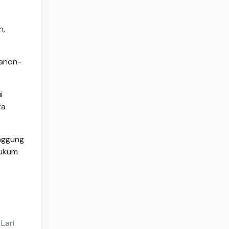
n,
Tanon-
i
ra
anggung
hukum
Lari