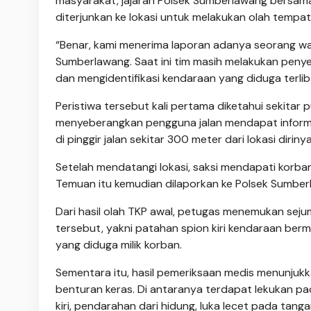
masyarakat, jajaran Polsek Sumberlawang bersama 
diterjunkan ke lokasi untuk melakukan olah tempa
“Benar, kami menerima laporan adanya seorang wa
Sumberlawang. Saat ini tim masih melakukan penye
dan mengidentifikasi kendaraan yang diduga terliba
Peristiwa tersebut kali pertama diketahui sekita
menyeberangkan pengguna jalan mendapat informa
di pinggir jalan sekitar 300 meter dari lokasi diriny
Setelah mendatangi lokasi, saksi mendapati korban
Temuan itu kemudian dilaporkan ke Polsek Sumberl
Dari hasil olah TKP awal, petugas menemukan seju
tersebut, yakni patahan spion kiri kendaraan be
yang diduga milik korban.
Sementara itu, hasil pemeriksaan medis menunjuk
benturan keras. Di antaranya terdapat lekukan pa
kiri, pendarahan dari hidung, luka lecet pada tan