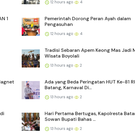
12 hours ago
4
AN 1
Pemerintah Dorong Peran Ayah dalam
Pengasuhan
12 hours ago
4
Tradisi Sebaran Apem Keong Mas Jadi
Wisata Boyolali
13 hours ago
2
Magnet
Ada yang Beda Peringatan HUT Ke-81 RI
Batang, Karnaval Di...
13 hours ago
2
di
Hari Pertama Bertugas, Kapolresta Bat
Sowan Bupati Bahas ...
13 hours ago
2