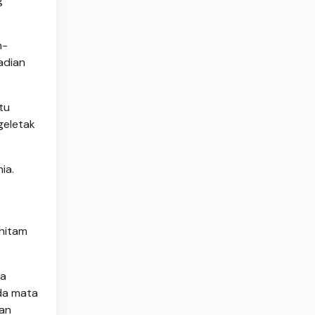
g
n-
adian
tu
geletak
ia.
 hitam
da
ada mata
ian