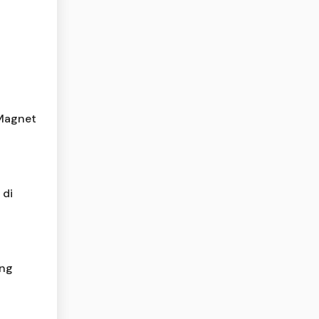
 Magnet
 di
ang