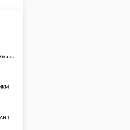
Gratis
UMKM
AN 1