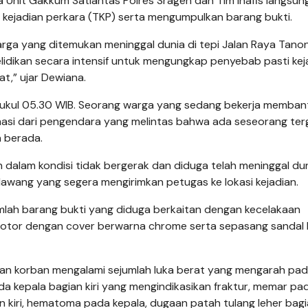
Unit Gakkum Satlantas Polres Sragen dan Tim Inafis langsun
t kejadian perkara (TKP) serta mengumpulkan barang bukti.
rga yang ditemukan meninggal dunia di tepi Jalan Raya Tano
lidikan secara intensif untuk mengungkap penyebab pasti kej
t,” ujar Dewiana.
r pukul 05.30 WIB. Seorang warga yang sedang bekerja memban
si dari pengendara yang melintas bahwa ada seseorang ter
a berada.
 dalam kondisi tidak bergerak dan diduga telah meninggal dun
awang yang segera mengirimkan petugas ke lokasi kejadian.
mlah barang bukti yang diduga berkaitan dengan kecelakaan
rmotor dengan cover berwarna chrome serta sepasang sandal
kan korban mengalami sejumlah luka berat yang mengarah pa
da kepala bagian kiri yang mengindikasikan fraktur, memar p
gan kiri, hematoma pada kepala, dugaan patah tulang leher bag