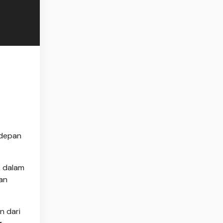
 depan
k dalam
ban
n dari