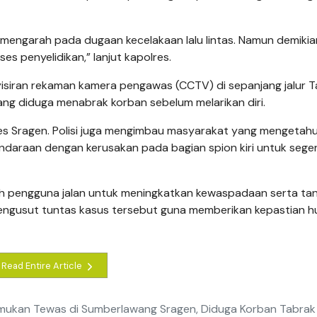
 mengarah pada dugaan kecelakaan lalu lintas. Namun demikia
es penyelidikan,” lanjut kapolres.
yisiran rekaman kamera pengawas (CCTV) di sepanjang jalur 
ng diduga menabrak korban sebelum melarikan diri.
lres Sragen. Polisi juga mengimbau masyarakat yang mengetahu
kendaraan dengan kerusakan pada bagian spion kiri untuk sege
uruh pengguna jalan untuk meningkatkan kewaspadaan serta t
mengusut tuntas kasus tersebut guna memberikan kepastian 
Read Entire Article
emukan Tewas di Sumberlawang Sragen, Diduga Korban Tabrak 