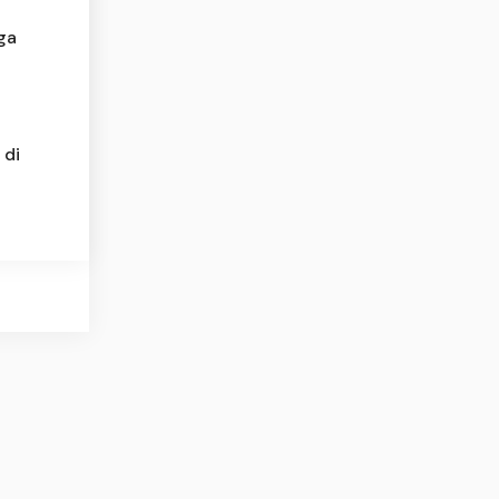
ga
 di