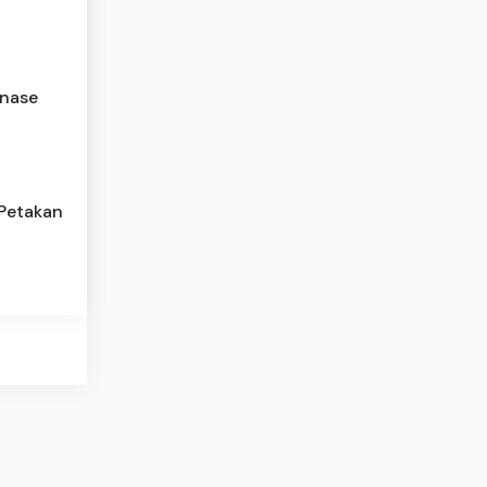
inase
 Petakan