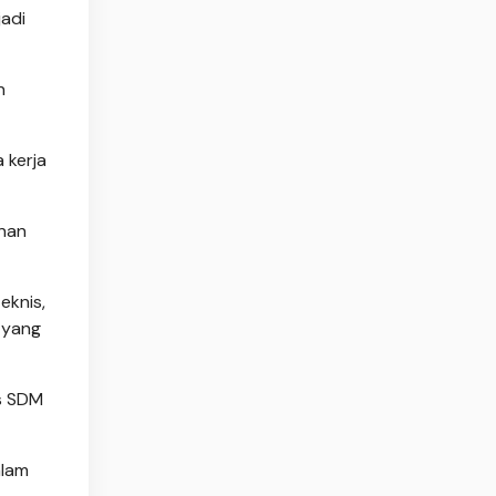
jadi
n
 kerja
inan
eknis,
 yang
is SDM
alam