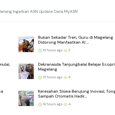
 Batang Ingatkan ASN Update Data MyASN
Bukan Sekadar Tren, Guru di Magelang
Didorong Manfaatkan AI ...
15 hours ago
3
ulai,
Dekranasda Tanjungbalai Belajar Ecopri
Magelang
15 hours ago
4
ka
Keresahan Siswa Berujung Inovasi, Ton
Sampah Otomatis Hadir...
16 hours ago
4