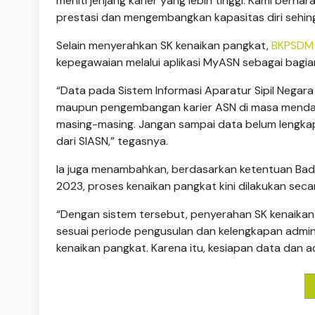
meniti jenjang karier yang lebih tinggi. Kami ber
prestasi dan mengembangkan kapasitas diri sehingg
Selain menyerahkan SK kenaikan pangkat,
BKPSDM
kepegawaian melalui aplikasi MyASN sebagai bagia
“Data pada Sistem Informasi Aparatur Sipil Negar
maupun pengembangan karier ASN di masa mendat
masing-masing. Jangan sampai data belum lengka
dari SIASN,” tegasnya.
Ia juga menambahkan, berdasarkan ketentuan Bad
2023, proses kenaikan pangkat kini dilakukan secar
“Dengan sistem tersebut, penyerahan SK kenaikan
sesuai periode pengusulan dan kelengkapan admin
kenaikan pangkat. Karena itu, kesiapan data dan a