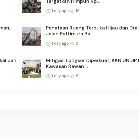
Targetkan Himpun Rp...
1 day ago
10
Aman,
Penataan Ruang Terbuka Hijau dan Dra
Jalan Pattimura Ba...
1 day ago
8
kal dan
Mitigasi Longsor Diperkuat, KKN UNDIP
Kawasan Rawan ...
1 day ago
8