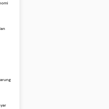
onomi
dan
Warung
nyar