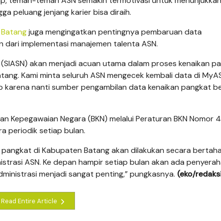
harap, teman-teman ASN semakin termotivasi untuk menunjukka
a peluang jenjang karier bisa diraih.
 Batang
juga mengingatkan pentingnya pembaruan data
n dari implementasi manajemen talenta ASN.
a (SIASN) akan menjadi acuan utama dalam proses kenaikan p
ang. Kami minta seluruh ASN mengecek kembali data di MyA
p karena nanti sumber pengambilan data kenaikan pangkat be
an Kepegawaian Negara (BKN) melalui Peraturan BKN Nomor 
a periodik setiap bulan.
 pangkat di Kabupaten Batang akan dilakukan secara bertah
istrasi ASN. Ke depan hampir setiap bulan akan ada penyera
dministrasi menjadi sangat penting,” pungkasnya.
(eko/redaks
Read Entire Article