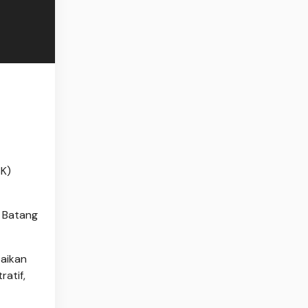
K)
 Batang
aikan
atif,