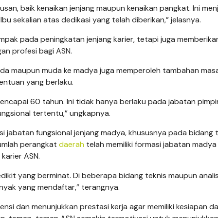
usan, baik kenaikan jenjang maupun kenaikan pangkat. Ini men
 sekalian atas dedikasi yang telah diberikan,” jelasnya.
mpak pada peningkatan jenjang karier, tetapi juga memberika
n profesi bagi ASN.
 muda maupun muda ke madya juga memperoleh tambahan masa
entuan yang berlaku.
encapai 60 tahun. Ini tidak hanya berlaku pada jabatan pimp
fungsional tertentu,” ungkapnya.
si jabatan fungsional jenjang madya, khususnya pada bidang t
jumlah perangkat
daerah
telah memiliki formasi jabatan madya
karier ASN.
dikit yang berminat. Di beberapa bidang teknis maupun anal
nyak yang mendaftar,” terangnya.
nsi dan menunjukkan prestasi kerja agar memiliki kesiapan d