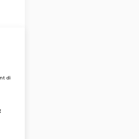
nt di
g