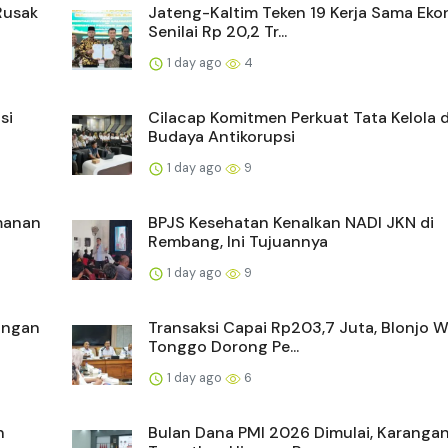
Rusak
Jateng-Kaltim Teken 19 Kerja Sama Ek
Senilai Rp 20,2 Tr...
1 day ago
4
si
Cilacap Komitmen Perkuat Tata Kelola 
Budaya Antikorupsi
1 day ago
9
manan
BPJS Kesehatan Kenalkan NADI JKN di
Rembang, Ini Tujuannya
1 day ago
9
ongan
Transaksi Capai Rp203,7 Juta, Blonjo 
Tonggo Dorong Pe...
1 day ago
6
n
Bulan Dana PMI 2026 Dimulai, Karanga