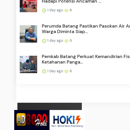
Hadapi Potensi Ancaman ...
1 day ago
6
Perumda Batang Pastikan Pasokan Air 
Warga Diminta Siap...
1 day ago
9
Pemkab Batang Perkuat Kemandirian Fis
Ketahanan Panga...
1 day ago
6