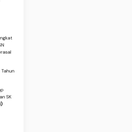
n
angkat
SN
rasal
4 Tahun
ap
han SK
i)