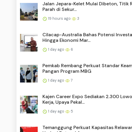
Jalan Jepara-Kelet Mulai Dibeton, Titik 
Parah di Sekur...
19 hours ago
3
Cilacap-Australia Bahas Potensi Investa
Hingga Ekonomi Mar...
1 day ago
6
Pemkab Rembang Perkuat Standar Kea
Pangan Program MBG
1 day ago
7
Kajen Career Expo Sediakan 2.300 Low
Kerja, Upaya Pekal...
1 day ago
5
Temanggung Perkuat Kapasitas Relawa