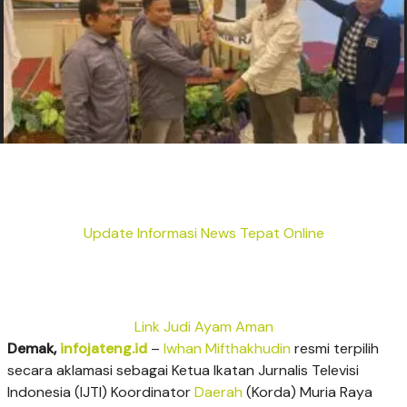
Update Informasi News Tepat Online
Link Judi Ayam Aman
Demak,
infojateng.id
–
Iwhan Mifthakhudin
resmi terpilih
secara aklamasi sebagai Ketua Ikatan Jurnalis Televisi
Indonesia (IJTI) Koordinator
Daerah
(Korda) Muria Raya