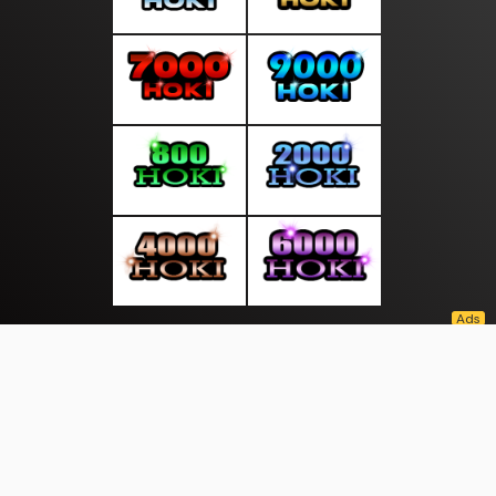
About Us
·
Contact Us
·
Terms & Conditions
·
© suarainfonews.com 2026. All rights are reserved
Kabar Jateng |
InewS |
|
|