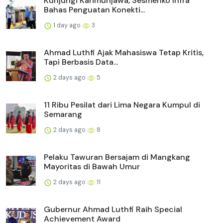
Kunjungi Karimunjawa, Sesmenko Infra
Bahas Penguatan Konekti...
1 day ago
3
Ahmad Luthfi Ajak Mahasiswa Tetap Kritis,
Tapi Berbasis Data...
2 days ago
5
11 Ribu Pesilat dari Lima Negara Kumpul di
Semarang
2 days ago
8
Pelaku Tawuran Bersajam di Mangkang
Mayoritas di Bawah Umur
2 days ago
11
Gubernur Ahmad Luthfi Raih Special
Achievement Award