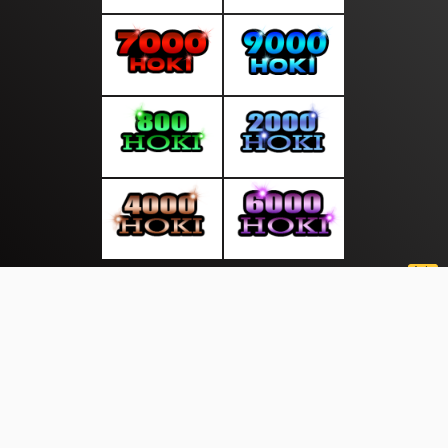
About Us
·
Contact Us
·
Terms & Conditions
·
© suarainfonews.com 2026. All rights are reserved
Kabar Jateng |
InewS |
|
|