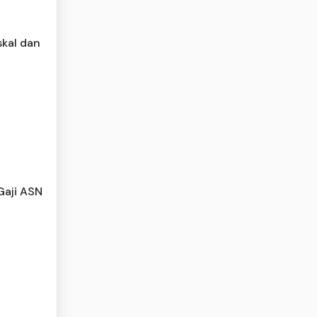
skal dan
Gaji ASN
i