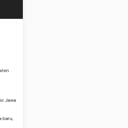
aten
pic Jawa
 baru,