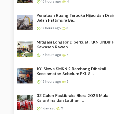
16 hours ago
4
Penataan Ruang Terbuka Hijau dan Drai
Jalan Pattimura Ba...
17 hours ago
3
Mitigasi Longsor Diperkuat, KKN UNDIP 
Kawasan Rawan ...
18 hours ago
3
101 Siswa SMKN 2 Rembang Dibekali
Keselamatan Sebelum PKL 8 ...
18 hours ago
3
33 Calon Paskibraka Blora 2026 Mulai
Karantina dan Latihan I...
1 day ago
9