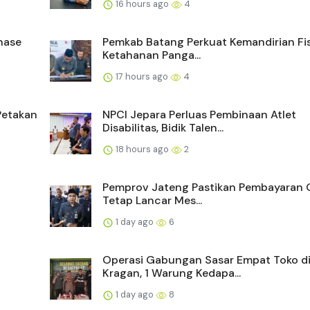
16 hours ago
4
nase
Pemkab Batang Perkuat Kemandirian Fi
Ketahanan Panga...
17 hours ago
4
Petakan
NPCI Jepara Perluas Pembinaan Atlet
Disabilitas, Bidik Talen...
18 hours ago
2
Pemprov Jateng Pastikan Pembayaran 
Tetap Lancar Mes...
1 day ago
6
Operasi Gabungan Sasar Empat Toko d
Kragan, 1 Warung Kedapa...
1 day ago
8