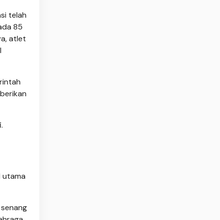
si telah
ada 85
ya, atlet
l
rintah
iberikan
.
l utama
 senang
lahraga