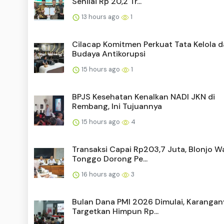
Senilai Rp 20,2 Tr...
13 hours ago
1
Cilacap Komitmen Perkuat Tata Kelola 
Budaya Antikorupsi
15 hours ago
1
BPJS Kesehatan Kenalkan NADI JKN di
Rembang, Ini Tujuannya
15 hours ago
4
Transaksi Capai Rp203,7 Juta, Blonjo 
Tonggo Dorong Pe...
16 hours ago
3
Bulan Dana PMI 2026 Dimulai, Karangan
Targetkan Himpun Rp...