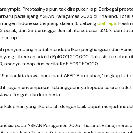
alympic. Prestasinya pun tak diragukan lagi. Berbagai presta
Terbaru pada ajang ASEAN Paragames 2025 di Thailand. Total 
ntingen Indonesia berjuang dalam 16 cabang
olahraga
. Hasiln
perak, dan 39 perunggu. Jumlah itu sebesar 32,5% dari tota
nner-up.
engah penyumbang medali mendapatkan penghargaan dari Peme
ih yang diberikan adalah Rp10.011.250.000. Tali asih tersebut d
 sisanya tahap dua senilai Rp5.596.250.000.
5,59 miliar kita kawal nanti saat APBD Perubahan,” ungkap Luthfi
thfi juga menyampaikan kebanggaannya kepada seluruh atlet
 Jawa Tengah dan Indonesia.
pi kelebihan yang jika diolah dengan baik dapat menjadi moda
onesia pada ASEAN Paragames 2025 Thailand, Eliana, merasa
 Provinsi Jawa Tengah. Sebagai peraih medali emas cabang o