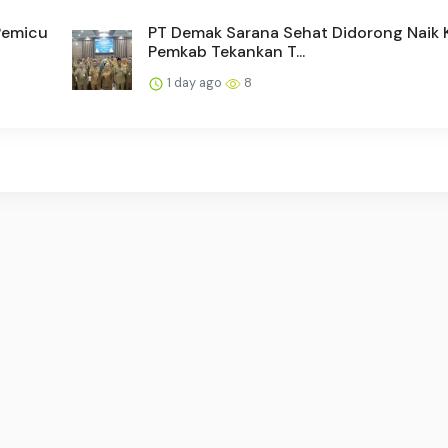
Pemicu
PT Demak Sarana Sehat Didorong Naik K
Pemkab Tekankan T...
1 day ago
8