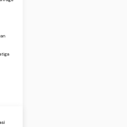
gan
atiga
asi