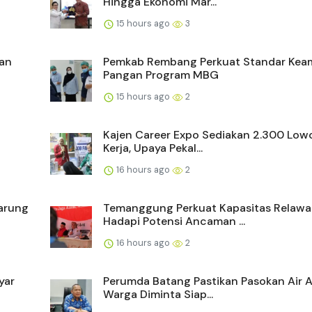
Hingga Ekonomi Mar...
15 hours ago
3
dan
Pemkab Rembang Perkuat Standar Ke
Pangan Program MBG
15 hours ago
2
Kajen Career Expo Sediakan 2.300 Lo
Kerja, Upaya Pekal...
16 hours ago
2
Warung
Temanggung Perkuat Kapasitas Relaw
Hadapi Potensi Ancaman ...
16 hours ago
2
yar
Perumda Batang Pastikan Pasokan Air 
Warga Diminta Siap...