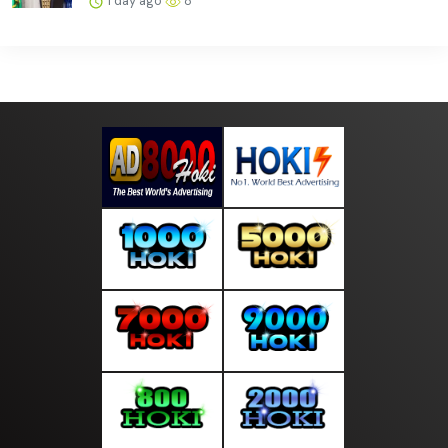
1 day ago
8