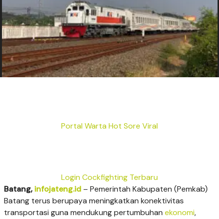
Portal Warta Hot Sore Viral
Login Cockfighting Terbaru
Batang,
infojateng.id
– Pemerintah Kabupaten (Pemkab)
Batang terus berupaya meningkatkan konektivitas
transportasi guna mendukung pertumbuhan
ekonomi
,